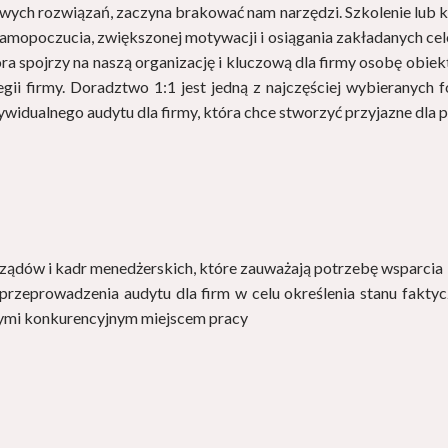
wych rozwiązań, zaczyna brakować nam narzędzi. Szkolenie lub k
samopoczucia, zwiększonej motywacji i osiągania zakładanych cel
ra spojrzy na naszą organizację i kluczową dla firmy osobę obiekt
ategii firmy. Doradztwo 1:1 jest jedną z najczęściej wybierany
ywidualnego audytu dla firmy, która chce stworzyć przyjazne dla
rządów i kadr menedżerskich, które zauważają potrzebę wsparcia
rzeprowadzenia audytu dla firm w celu określenia stanu faktyc
znymi konkurencyjnym miejscem pracy